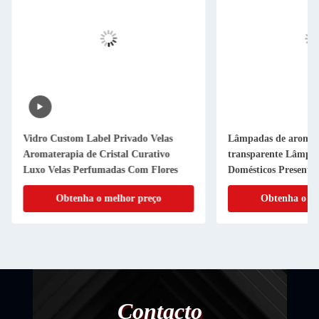
Vidro Custom Label Privado Velas
Lâmpadas de aroma J
Aromaterapia de Cristal Curativo
transparente Lâmpa
Luxo Velas Perfumadas Com Flores
Domésticos Presentes
Obtenha o melhor preço
Obtenha o me
Contacto