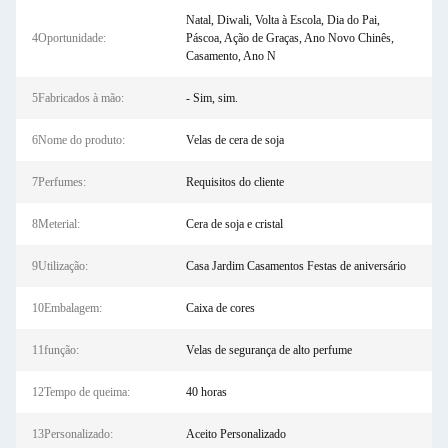
Natal, Diwali, Volta à Escola, Dia do Pai,
4Oportunidade:
Páscoa, Ação de Graças, Ano Novo Chinês,
Casamento, Ano N
5Fabricados à mão:
- Sim, sim.
6Nome do produto:
Velas de cera de soja
7Perfumes:
Requisitos do cliente
8Meterial:
Cera de soja e cristal
9Utilização:
Casa Jardim Casamentos Festas de aniversário
10Embalagem:
Caixa de cores
11função:
Velas de segurança de alto perfume
12Tempo de queima:
40 horas
13Personalizado:
Aceito Personalizado