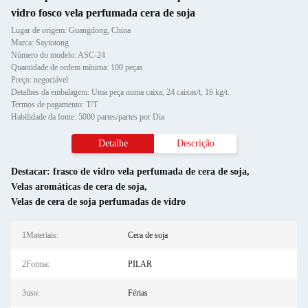
vidro fosco vela perfumada cera de soja
Lugar de origem: Guangdong, China
Marca: Saytotong
Número do modelo: ASC-24
Quantidade de ordem mínima: 100 peças
Preço: negociável
Detalhes da embalagem: Uma peça numa caixa, 24 caixas/t, 16 kg/t.
Termos de pagamento: T/T
Habilidade da fonte: 5000 partes/partes por Dia
Detalhe
Descrição
Destacar:
frasco de vidro vela perfumada de cera de soja
,
Velas aromáticas de cera de soja
,
Velas de cera de soja perfumadas de vidro
1Materiais:
Cera de soja
2Forma:
PILAR
3uso:
Férias