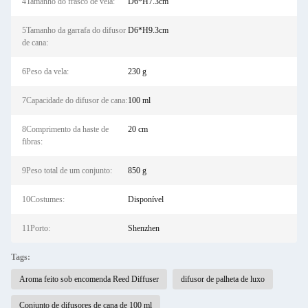
4Tamanho do frasco de vela:
D6*H7.3cm
5Tamanho da garrafa do difusor
D6*H9.3cm
de cana:
6Peso da vela:
230 g
7Capacidade do difusor de cana:
100 ml
8Comprimento da haste de
20 cm
fibras:
9Peso total de um conjunto:
850 g
10Costumes:
Disponível
11Porto:
Shenzhen
Tags:
Aroma feito sob encomenda Reed Diffuser
difusor de palheta de luxo
Conjunto de difusores de cana de 100 ml