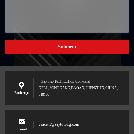
Submeta
- Não, não.1611, Edifício Comercial
GEBU,SONGGANG,BAOAN,SHENZHEN,CHINA,
Endereço
518105
vincent@saytotong.com
E-mail