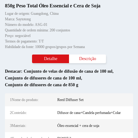
850g Peso Total Óleo Essencial e Cera de Soja
Lugar de origem: Guangdong, China
Marca: Saytotong
Número do modelo: ASG-01
Quantidade de ordem mínima: 200 conjuntos
Preço: negociável
Termos de pagamento: T/T
Habilidade da fonte: 10000 grupos/grupos por Semana
Detalhe
Descrição
Destacar:
Conjunto de velas de difusão de cana de 100 ml
,
Conjunto de difusores de cana de 100 ml
,
Conjunto de difusores de cana de 850 g
1Nome do produto:
Reed Diffuser Set
2Conteúdo:
Difusor de cana+Candela perfumada+Colar
3Materiais:
Óleo essencial + cera de soja