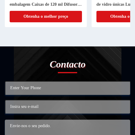
embalagem Caixas de 120 ml Difusores
de vidro únicas Luxo
de aroma Fragrância com flor
Obtenha o melhor preço
Obtenha o me
Contacto