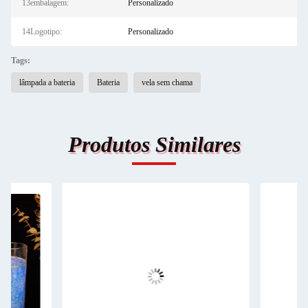
13embalagem:
Personalizado
14Logotipo:
Personalizado
Tags:
lâmpada a bateria
Bateria
vela sem chama
Produtos Similares