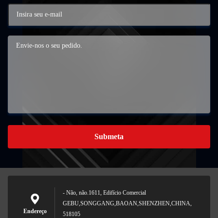
Submeta
- Não, não.1611, Edifício Comercial
GEBU,SONGGANG,BAOAN,SHENZHEN,CHINA,
Endereço
518105