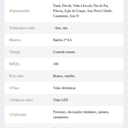
Natal, Diwali, Volta à Escola, Dia do Pai,
4Oportunidade:
Páscoa, Ação de Graças, Ano Novo Chinês,
Casamento, Ano N
5Fabricados à mão:
- Sim, sim.
6Bateria:
Bateria 2*AA
7função:
Controle remoto
8MQQ:
100
9Cor clara:
Branco, marfim.
10Tipo:
Velas eletrónicas
11Palavras-chave:
Velas LED
Presentes, decorações familiares, jantares,
12Aplicação:
casamentos