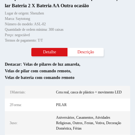
lar Bateria 2 X Bateria AA Outra ocasião
Lugar de origem: Shenzhen
Marca: Saytotong
Número do modelo: ASL-02
Quantidade de ordem mínima: 300 caixas
Preço: negociável
Termos de pagamento: T/T
Detalhe
Descrição
Destacar:
Velas de pilares de luz amarela
,
Velas de pilar com comando remoto
,
Velas de bateria com comando remoto
1Materiais:
Cera real, casca de plástico + movimento LED
2Forma:
PILAR
Aniversários, Casamentos, Atividades
3uso:
Religiosas, Outros, Festas, Votiva, Decoração
Doméstica, Férias