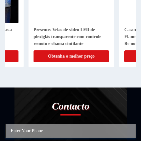
Presentes Velas de vidro LED de
Casamentos Velas LE
plexiglás transparente com controle
Flame Real Wax Wate
remoto e chama cintilante
Remote Control
Obtenha o melhor preço
Obtenha o me
Contacto