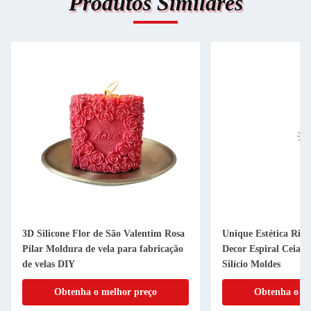
Produtos Similares
3D Silicone Flor de São Valentim Rosa
Unique Estética Rib
Pilar Moldura de vela para fabricação
Decor Espiral Ceia 
de velas DIY
Silício Moldes
Obtenha o melhor preço
Obtenha o me