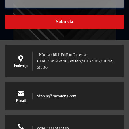
Submeta
- Não, não.1611, Edifício Comercial
GEBU,SONGGANG,BAOAN,SHENZHEN,CHINA,
Endereço
518105
vincent@saytotong.com
E-mail
0086-13360532539