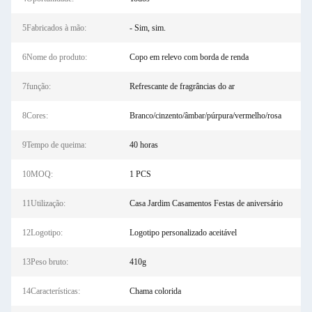
5Fabricados à mão:
- Sim, sim.
6Nome do produto:
Copo em relevo com borda de renda
7função:
Refrescante de fragrâncias do ar
8Cores:
Branco/cinzento/âmbar/púrpura/vermelho/rosa
9Tempo de queima:
40 horas
10MOQ:
1 PCS
11Utilização:
Casa Jardim Casamentos Festas de aniversário
12Logotipo:
Logotipo personalizado aceitável
13Peso bruto:
410g
14Características:
Chama colorida