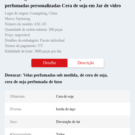
perfumadas personalizadas Cera de soja em Jar de vidro
Lugar de origem: Guangdong, China
Marca: Saytotong
Número do modelo: ASC-03
Quantidade de ordem mínima: 300 peças
Preço: negociável
Detalhes da embalagem: Pacote individual
Termos de pagamento: T/T
Habilidade da fonte: 3000 peças por dia
Detalhe
Descrição
Destacar:
Velas perfumadas sob medida
,
de cera de soja
,
cera de soja perfumada de luxo
1Materiais:
Cera de soja
2Forma:
borda do laço
3uso:
Decoração do lar
4Oportunidade:
Todos