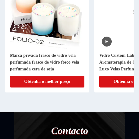
idro vela
Vidro Custom Label Privado Velas
Lâmp
 fosco vela
Aromaterapia de Cristal Curativo
tran
Luxo Velas Perfumadas Com Flores
Domés
 preço
Obtenha o melhor preço
Contacto