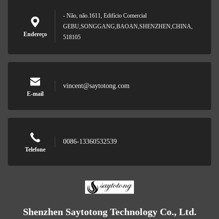
- Não, não.1611, Edifício Comercial
GEBU,SONGGANG,BAOAN,SHENZHEN,CHINA,
Endereço
518105
vincent@saytotong.com
E-mail
0086-13360532539
Telefone
Shenzhen Saytotong Technology Co., Ltd.